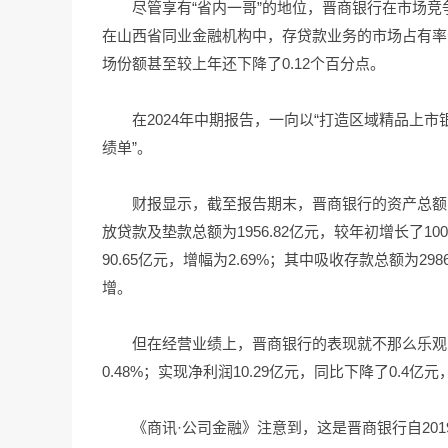
尽管享有“省内一哥”的地位，晋商银行在市场竞
在山西省同业金融机构中，存贷款业务的市场占有率分别
场份额甚至较上年还下降了0.12个百分点。
在2024年中期报告，一向以“打造区域精品上
绩单”。
财报显示，截至报告期末，晋商银行的资产总额为37
放贷款及垫款总额为1956.82亿元，较年初增长了100
90.65亿元，增幅为2.69%；其中吸收存款总额为298
增。
但在经营业绩上，晋商银行的表现就不那么乐观了
0.48%；实现净利润10.29亿元，同比下降了0.4亿
《商讯·公司金融》注意到，这是晋商银行自201