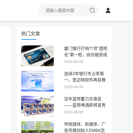
热门文章
厦门银行打响个贷“透明
化”第一枪，综合融资成
本上限锁定24%
2026-08-06
连续3年银行市占率第
一，思迈特软件再获赛
迪权威认可
2026-08-06
百年蓝带蓄力东南亚
——蓝带啤酒即将首秀
越南国际食品饮料展，
2026-08-06
全球化版图再拓新程
传统媒体、新媒体、广
告传媒创始人EMBA怎