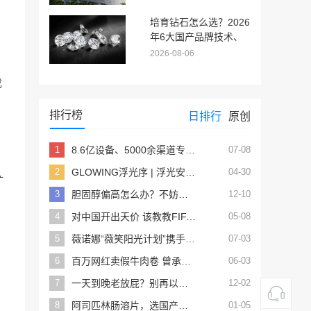
培育钻石怎么选？2026
年6大国产品牌技术、
认证与价格完整对比
2026-08-06
成
排行榜
日排行
原创
1
8.6亿设备、5000余渠道专区，鸿蒙生态正将箭牌推上卫浴智能化的“头把交椅”
07-08
2
GLOWING浮光序 | 浮光安隅 序启朝夕
04-30
扩
3
胆固醇偏高怎么办？不妨试试这5招
12-10
4
对中国开出天价 该教教FIFA算账了
05-08
5
薇诺娜“薇笑阳光计划”携手王楚钦ALH公益，助力高原乒乓少年运动梦想
07-03
6
百万网红卖假牛肉卷 曾承诺假一赔万
06-03
7
一天到晚老放屁？别再以为是空气吸多了，其实是身体发出的信号
12-02
8
阿司匹林肠溶片，选国产的还是进口的？有什么区别？
01-05