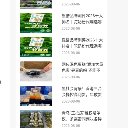
么选？5大传媒适配院
2026-08-06
校推荐
靠谱品牌测评2026十大
排名｜驼奶粉代理选哪
家靠谱长期合作须知
2026-08-06
靠谱品牌测评2026十大
排名｜驼奶粉代理选哪
家靠谱长期合作须知
2026-08-06
网传深色蛋糕“添加大量
色素”是真的吗 还能不
能吃？
2026-08-06
良
黑社会背景！香港三合
会操控高利贷，年放贷
2亿元，利率达282%！
2026-08-06
驱使13岁未成年人淋红
油漆追债
青岛“工抵房”维权陷争
议：多案雷同判决各异
多重反常亟待厘清
2026-08-06