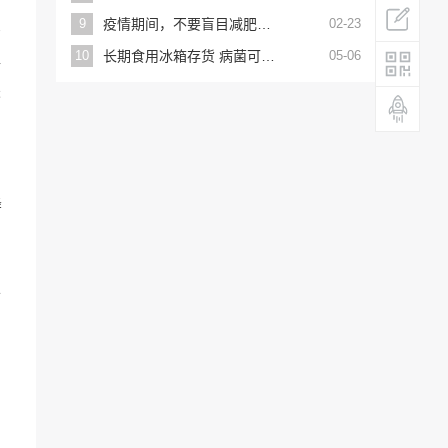
9
疫情期间，不要盲目减肥？专家：一旦得病，胖子的耐受时间会更长
02-23
有
10
长期食用冰箱存货 病菌可能“上脑”
05-06
净
未
降
上