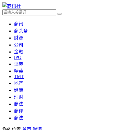
商讯
商头条
财源
公司
金融
IPO
证券
精英
TMT
地产
健康
理财
商法
商评
商法
您的位置
首页
财源