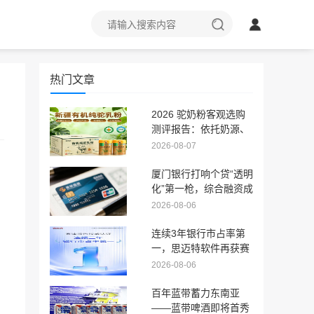
热门文章
2026 驼奶粉客观选购
测评报告：依托奶源、
工艺、配料科学选品
2026-08-07
、
厦门银行打响个贷“透明
化”第一枪，综合融资成
本上限锁定24%
2026-08-06
连续3年银行市占率第
一，思迈特软件再获赛
迪权威认可
2026-08-06
百年蓝带蓄力东南亚
、
——蓝带啤酒即将首秀