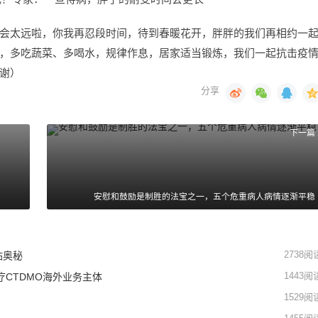
会太远啦，你我再忍段时间，待到春暖花开，胖胖的我们再相约一
，多吃蔬菜、多喝水，规律作息，居家适当锻炼，我们一起抗击疫
谢）
下一篇
安慰和鼓励是制胜的法宝之一，五个危重病人病情逐渐平稳
2738
阅
站奥秘
1443
阅
CTDMO海外业务主体
1529
阅