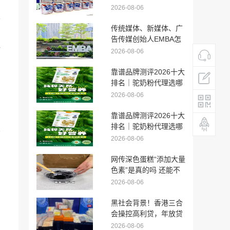
越南国际食品饮料展，
2026-08-06
全球化版图再拓新程
导
传统媒体、新媒体、广
，
告传媒创始人EMBA怎
胖
么选？5大传媒适配院
2026-08-06
校推荐
靠谱品牌测评2026十大
排名｜驼奶粉代理选哪
家靠谱长期合作须知
2026-08-06
专
靠谱品牌测评2026十大
排名｜驼奶粉代理选哪
掌
家靠谱长期合作须知
2026-08-06
，
网传深色蛋糕“添加大量
色素”是真的吗 还能不
能吃？
2026-08-06
专
黑社会背景！香港三合
会操控高利贷，年放贷
2亿元，利率达282%！
2026-08-06