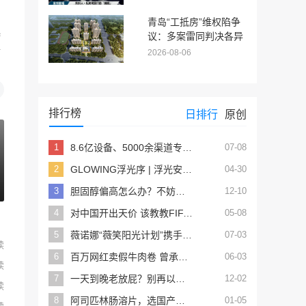
驱使13岁未成年人淋红
油漆追债
青岛“工抵房”维权陷争
起
议：多案雷同判决各异
情
多重反常亟待厘清
2026-08-06
排行榜
日排行
原创
1
8.6亿设备、5000余渠道专区，鸿蒙生态正将箭牌推上卫浴智能化的“头把交椅”
07-08
2
GLOWING浮光序 | 浮光安隅 序启朝夕
04-30
3
胆固醇偏高怎么办？不妨试试这5招
12-10
4
对中国开出天价 该教教FIFA算账了
05-08
5
薇诺娜“薇笑阳光计划”携手王楚钦ALH公益，助力高原乒乓少年运动梦想
07-03
读
6
百万网红卖假牛肉卷 曾承诺假一赔万
06-03
读
7
一天到晚老放屁？别再以为是空气吸多了，其实是身体发出的信号
12-02
读
8
阿司匹林肠溶片，选国产的还是进口的？有什么区别？
01-05