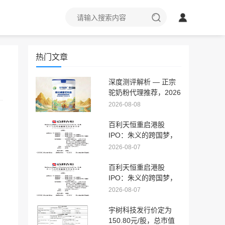
热门文章
深度测评解析 — 正宗
驼奶粉代理推荐，2026
十大排名榜单品牌大盘
2026-08-08
点
百利天恒重启港股
IPO：朱义的跨国梦，
终于要来了？
2026-08-07
百利天恒重启港股
IPO：朱义的跨国梦，
终于要来了？
2026-08-07
，
宇树科技发行价定为
了
150.80元/股，总市值