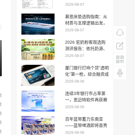
预估超600亿，
2026-08-07
DeepSeek认购1.41亿
慕思床垫选购指南：从
材质与支撑逻辑出发，
如何选择一张真正适合
2026-08-07
你的床垫？
2026 驼奶粉客观选购
测评报告：依托奶源、
工艺、配料科学选品
2026-08-07
厦门银行打响个贷“透明
化”第一枪，综合融资成
本上限锁定24%
2026-08-06
连续3年银行市占率第
读
一，思迈特软件再获赛
读
迪权威认可
2026-08-06
读
百年蓝带蓄力东南亚
读
——蓝带啤酒即将首秀
读
越南国际食品饮料展，
2026-08-06