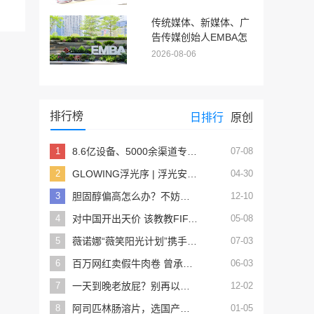
全球化版图再拓新程
传统媒体、新媒体、广
告传媒创始人EMBA怎
么选？5大传媒适配院
2026-08-06
校推荐
排行榜
日排行
原创
1
8.6亿设备、5000余渠道专区，鸿蒙生态正将箭牌推上卫浴智能化的“头把交椅”
07-08
2
GLOWING浮光序 | 浮光安隅 序启朝夕
04-30
3
胆固醇偏高怎么办？不妨试试这5招
12-10
4
对中国开出天价 该教教FIFA算账了
05-08
5
薇诺娜“薇笑阳光计划”携手王楚钦ALH公益，助力高原乒乓少年运动梦想
07-03
6
百万网红卖假牛肉卷 曾承诺假一赔万
06-03
7
一天到晚老放屁？别再以为是空气吸多了，其实是身体发出的信号
12-02
8
阿司匹林肠溶片，选国产的还是进口的？有什么区别？
01-05