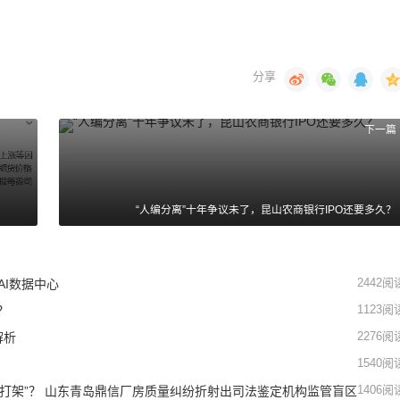
下一篇
“人编分离”十年争议未了，昆山农商银行IPO还要多久？
2442
阅
AI数据中心
1123
阅
？
2276
阅
解析
1540
阅
1406
阅
 “打架”？ 山东青岛鼎信厂房质量纠纷折射出司法鉴定机构监管盲区