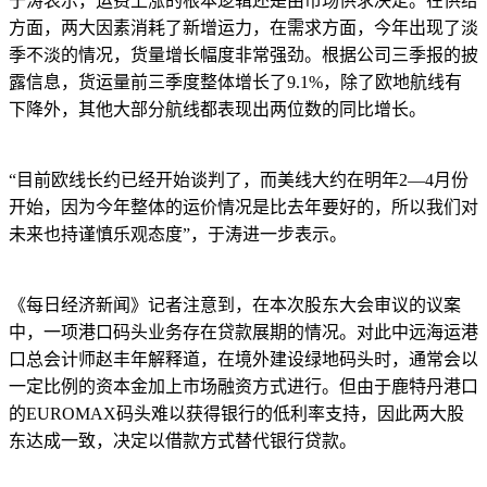
于涛表示，运费上涨的根本逻辑还是由市场供求决定。在供给
方面，两大因素消耗了新增运力，在需求方面，今年出现了淡
季不淡的情况，货量增长幅度非常强劲。根据公司三季报的披
露信息，货运量前三季度整体增长了9.1%，除了欧地航线有
下降外，其他大部分航线都表现出两位数的同比增长。
“目前欧线长约已经开始谈判了，而美线大约在明年2—4月份
开始，因为今年整体的运价情况是比去年要好的，所以我们对
未来也持谨慎乐观态度”，于涛进一步表示。
《每日经济新闻》记者注意到，在本次股东大会审议的议案
中，一项港口码头业务存在贷款展期的情况。对此中远海运港
口总会计师赵丰年解释道，在境外建设绿地码头时，通常会以
一定比例的资本金加上市场融资方式进行。但由于鹿特丹港口
的EUROMAX码头难以获得银行的低利率支持，因此两大股
东达成一致，决定以借款方式替代银行贷款。