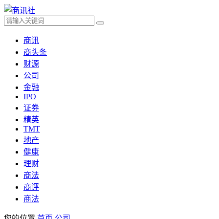
商讯
商头条
财源
公司
金融
IPO
证券
精英
TMT
地产
健康
理财
商法
商评
商法
您的位置
首页
公司