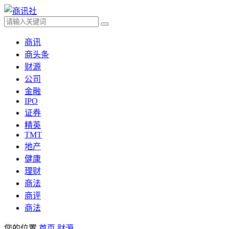
商讯
商头条
财源
公司
金融
IPO
证券
精英
TMT
地产
健康
理财
商法
商评
商法
您的位置
首页
财源