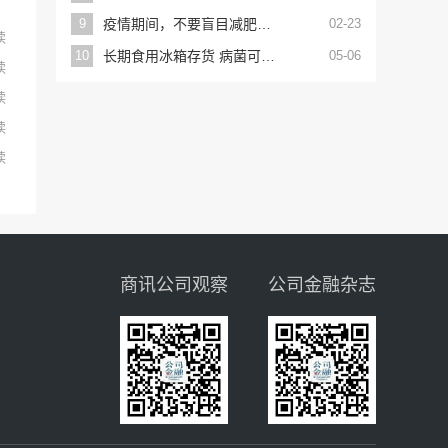
9
疫情期间，不要盲目减肥？专家：一旦得病，胖子的耐受时间会更长
02-23
读
10
长期食用冰箱存货 病菌可能“上脑”
05-06
读
读
读
读
商讯公司观察
公司金融杂志