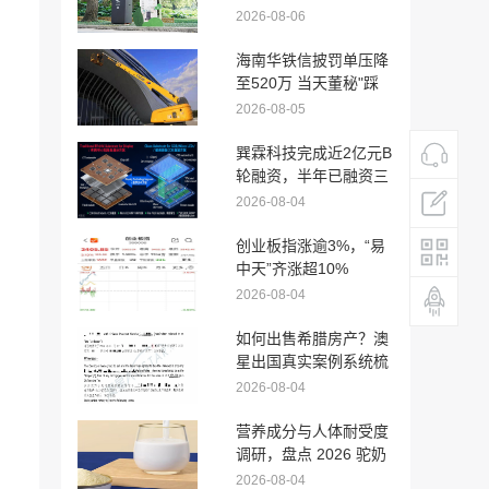
2026-08-06
海南华铁信披罚单压降
至520万 当天董秘"踩
点"辞职
2026-08-05
巽霖科技完成近2亿元B
轮融资，半年已融资三
轮
2026-08-04
创业板指涨逾3%，“易
中天”齐涨超10%
2026-08-04
如何出售希腊房产？澳
星出国真实案例系统梳
理
2026-08-04
营养成分与人体耐受度
调研，盘点 2026 驼奶
粉十大品牌，驼奶粉是
2026-08-04