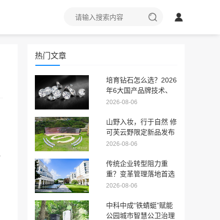
热门文章
培育钻石怎么选？2026
年6大国产品牌技术、
认证与价格完整对比
2026-08-06
山野入妆，行于自然 修
可芙云野限定新品发布
会圆满落幕！
2026-08-06
规
传统企业转型阻力重
重？变革管理落地首选
中欧EMBA
2026-08-06
中科中成“铁蜻蜓”赋能
公园城市智慧公卫治理