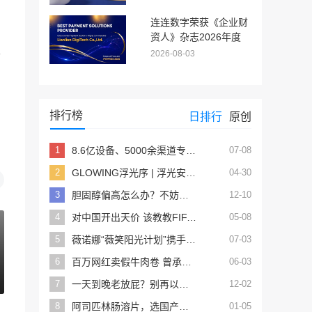
网
否适合长年饮用
连连数字荣获《企业财
资人》杂志2026年度
“最佳跨境支付解决方案
公
2026-08-03
提供商”优秀奖（Highly
Commended）
排行榜
日排行
原创
1
8.6亿设备、5000余渠道专区，鸿蒙生态正将箭牌推上卫浴智能化的“头把交椅”
07-08
2
GLOWING浮光序 | 浮光安隅 序启朝夕
04-30
3
胆固醇偏高怎么办？不妨试试这5招
12-10
4
对中国开出天价 该教教FIFA算账了
05-08
5
薇诺娜“薇笑阳光计划”携手王楚钦ALH公益，助力高原乒乓少年运动梦想
07-03
6
百万网红卖假牛肉卷 曾承诺假一赔万
06-03
7
一天到晚老放屁？别再以为是空气吸多了，其实是身体发出的信号
12-02
8
阿司匹林肠溶片，选国产的还是进口的？有什么区别？
01-05