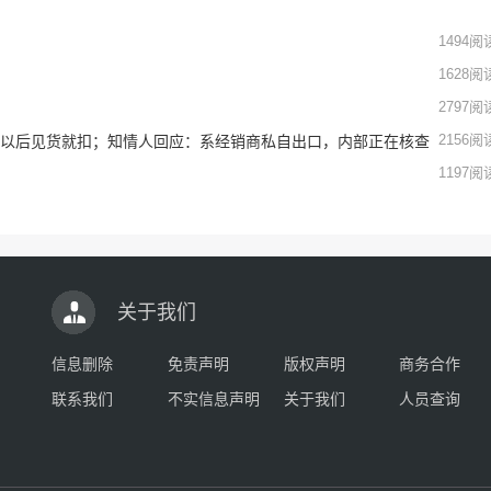
1494
阅
1628
阅
2797
阅
2156
阅
”：以后见货就扣；知情人回应：系经销商私自出口，内部正在核查
1197
阅
关于我们
信息删除
免责声明
版权声明
商务合作
联系我们
不实信息声明
关于我们
人员查询