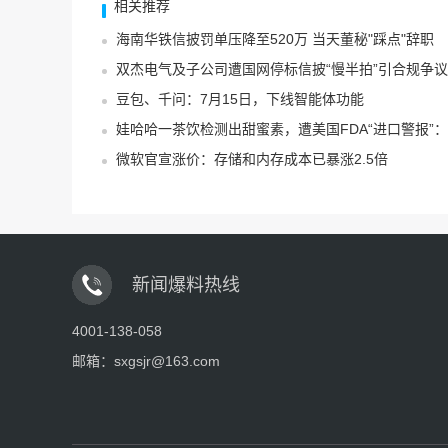
相关推荐
海南华铁信披罚单压降至520万 当天董秘"踩点"辞职
双杰电气及子公司遭国网停标信披“慢半拍”引合规争议
豆包、千问：7月15日，下线智能体功能
娃哈哈一茶饮检测出甜蜜素，遭美国FDA“进口警报
微软官宣涨价：存储和内存成本已暴涨2.5倍
新闻爆料热线
4001-138-058
邮箱：
sxgsjr@163.com