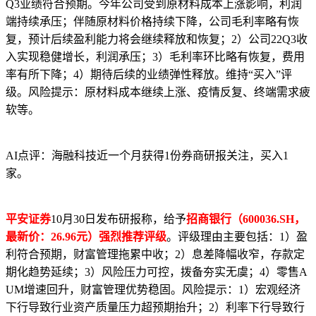
Q3业绩符合预期。今年公司受到原材料成本上涨影响，利润
端持续承压；伴随原材料价格持续下降，公司毛利率略有恢
复，预计后续盈利能力将会继续释放和恢复；2）公司22Q3收
入实现稳健增长，利润承压；3）毛利率环比略有恢复，费用
率有所下降；4）期待后续的业绩弹性释放。维持“买入”评
级。风险提示：原材料成本继续上涨、疫情反复、终端需求疲
软等。
AI点评：海融科技近一个月获得1份券商研报关注，买入1
家。
平安证券
10月30日发布研报称，给予
招商银行（600036.SH，
最新价：26.96元）强烈推荐评级
。评级理由主要包括：1）盈
利符合预期，财富管理拖累中收；2）息差降幅收窄，存款定
期化趋势延续；3）风险压力可控，拨备夯实无虞；4）零售A
UM增速回升，财富管理优势稳固。风险提示：1）宏观经济
下行导致行业资产质量压力超预期抬升；2）利率下行导致行