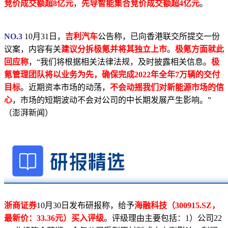
竞价成交额超8亿元
，
先导智能集合竞价成交额超4亿元
。
NO.3
10月31日，
吉利汽车
公告称，已向香港联交所提交一份
议案，内容有关
建议分拆极氪并将其独立上市
。
极氪方面就此
回应称
，“我们将根据相关法律法规，及时披露相关信息。
极
氪管理团队将以业务为先，确保完成2022年全年7万辆的交付
目标
。近期资本市场的动荡，
不会动摇我们对新能源市场的信
心
，市场的短期波动不会对公司的中长期发展产生影响。”
（澎湃新闻）
浙商证券
10月30日发布研报称，给予
海融科技（300915.SZ，
最新价：33.36元）买入评级
。评级理由主要包括：1）公司22