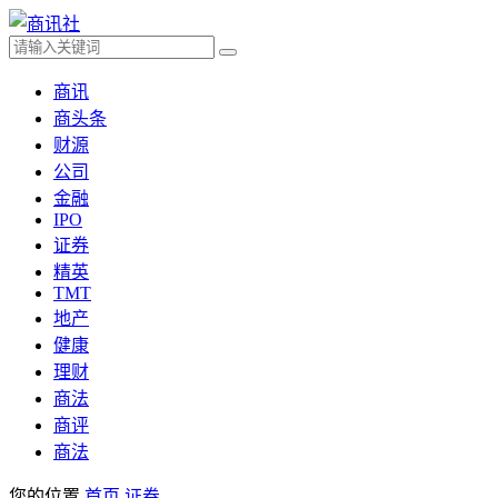
商讯
商头条
财源
公司
金融
IPO
证券
精英
TMT
地产
健康
理财
商法
商评
商法
您的位置
首页
证券