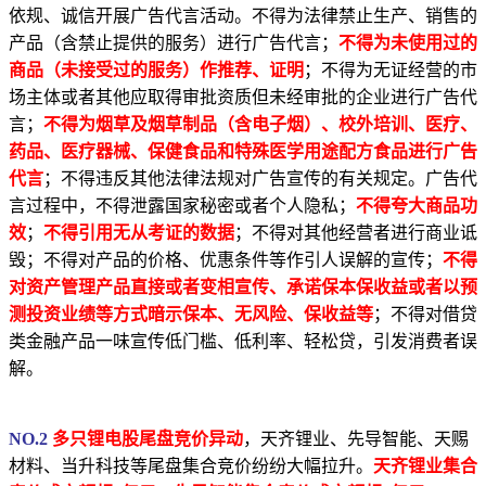
依规、诚信开展广告代言活动。不得为法律禁止生产、销售的
产品（含禁止提供的服务）进行广告代言；
不得为未使用过的
商品（未接受过的服务）作推荐、证明
；不得为无证经营的市
场主体或者其他应取得审批资质但未经审批的企业进行广告代
言；
不得为烟草及烟草制品（含电子烟）、校外培训、医疗、
药品、医疗器械、保健食品和特殊医学用途配方食品进行广告
代言
；不得违反其他法律法规对广告宣传的有关规定。广告代
言过程中，不得泄露国家秘密或者个人隐私；
不得夸大商品功
效
；
不得引用无从考证的数据
；不得对其他经营者进行商业诋
毁；不得对产品的价格、优惠条件等作引人误解的宣传；
不得
对资产管理产品直接或者变相宣传、承诺保本保收益或者以预
测投资业绩等方式暗示保本、无风险、保收益等
；不得对借贷
类金融产品一味宣传低门槛、低利率、轻松贷，引发消费者误
解。
NO.2
多只锂电股尾盘竞价异动
，天齐锂业、先导智能、天赐
材料、当升科技等尾盘集合竞价纷纷大幅拉升。
天齐锂业集合