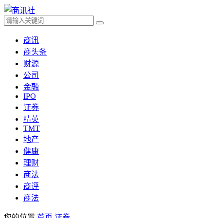
商讯
商头条
财源
公司
金融
IPO
证券
精英
TMT
地产
健康
理财
商法
商评
商法
您的位置
首页
证券