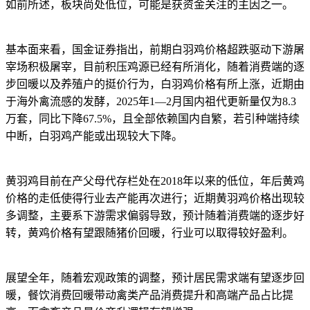
如前所述，板块尚处低位，可能是获资金关注的主因之一。
基本面来看，国金证券指出，前期白羽鸡价格超跌驱动下游屠
宰场积极屠宰，目前积压鸡源已经有所消化，随着消费端的逐
步回暖以及养殖户的挺价行为，白羽鸡价格有所上涨，近期由
于海外禽流感的发酵，2025年1—2月国内祖代更新量仅为8.3
万套，同比下降67.5%，且全部依赖国内自繁，若引种端持续
中断，白羽鸡产能或出现较大下降。
黄羽鸡目前在产父母代存栏处在2018年以来的低位，年后黄鸡
价格的走低使得行业去产能再次进行；近期黄羽鸡价格出现较
多调整，主要系下游需求偏弱导致，预计随着消费端的逐步好
转，黄鸡价格有望跟随猪价回暖，行业可以取得较好盈利。
展望全年，随着宏观政策的调整，预计居民需求端有望逐步回
暖，餐饮消费回暖带动禽类产品消费提升和高端产品占比提