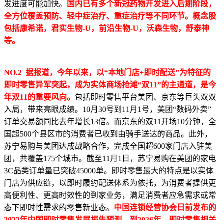
发进度可能加快。
国内已有多个新冠药物开发进入后期阶段，
全方位覆盖预防、轻中症治疗、重症治疗等不同环节。概念股
包括康希诺，君实生物-U，前沿生物-U，沃森生物，舒泰神
等。
NO.2 据报道，今年以来，以“本地门店+即时配送”为特征的
即时零售异军突起，成为实体商场抢滩“双11”的主通道，是今
年双11的重要风向。
包括即时零售平台美团、京东等巨头双双
入局，带来亮眼成绩。10月30号到11月1号，美团“数码外卖”
订单交易额同比去年增长13倍。而京东的双11开场10分钟，全
国超500个县区市的消费者已收到由骑手送达的商品。此外，
苏宁易购与美团达成战略合作，完成全国超600家门店入驻美
团，共覆盖175个城市。截至11月1日，苏宁易购在美团的家电
3C品类订单量已突破45000单。即时零售最大的特点是以实体
门店为供应链，以即时履约配送体系为依托，为消费者提供更
高便利性、更高时效性的到家业务，满足消费者应急需求或常
态下即时性需求的零售新业态。
中国连锁经营协会日前发布的
2022年中国即时零售发展报告预测，到2026年，即时零售相关