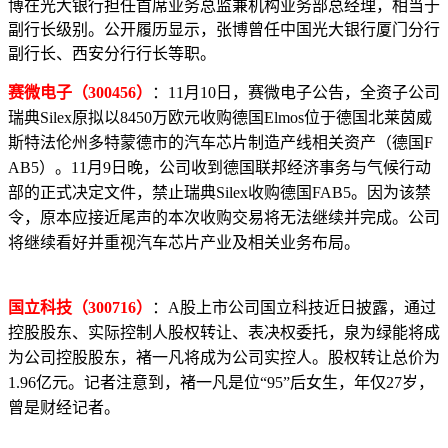
博在光大银行担任首席业务总监兼机构业务部总经理，相当于
副行长级别。公开履历显示，张博曾任中国光大银行厦门分行
副行长、西安分行行长等职。
赛微电子（300456）
：11月10日，赛微电子公告，全资子公司
瑞典Silex原拟以8450万欧元收购德国Elmos位于德国北莱茵威
斯特法伦州多特蒙德市的汽车芯片制造产线相关资产（德国F
AB5）。11月9日晚，公司收到德国联邦经济事务与气候行动
部的正式决定文件，禁止瑞典Silex收购德国FAB5。因为该禁
令，原本应接近尾声的本次收购交易将无法继续并完成。公司
将继续看好并重视汽车芯片产业及相关业务布局。
国立科技（300716）
：A股上市公司国立科技近日披露，通过
控股股东、实际控制人股权转让、表决权委托，泉为绿能将成
为公司控股股东，褚一凡将成为公司实控人。股权转让总价为
1.96亿元。记者注意到，褚一凡是位“95”后女生，年仅27岁，
曾是财经记者。