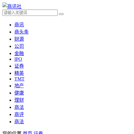
商讯
商头条
财源
公司
金融
IPO
证券
精英
TMT
地产
健康
理财
商法
商评
商法
您的位置
首页
证券