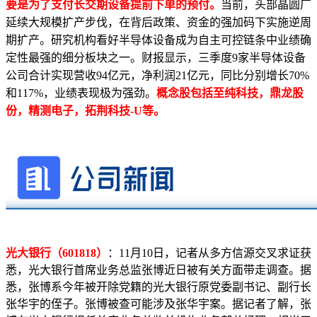
要是为了支付长交期设备提前下单的预付。
当前，头部晶圆厂
延续大规模扩产步伐，在背后政策、资金的强加码下实施逆周
期扩产。研究机构看好半导体设备成为自主可控链条中业绩确
定性最强的细分板块之一。财报显示，三季度9家半导体设备
公司合计实现营收94亿元，净利润21亿元，同比分别增长70%
和117%，业绩表现极为强劲。
概念股包括至纯科技，鼎龙股
份，精测电子，拓荆科技-U等。
光大银行（601818）
：11月10日，记者从多方信源交叉求证获
悉，光大银行首席业务总监张博近日被有关方面带走调查。据
悉，张博系今年被开除党籍的光大银行原党委副书记、副行长
张华宇的侄子。张博被查可能涉及张华宇案。据记者了解，张