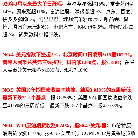
020年3月以来最大单日涨幅
。哔哩哔哩涨超15%，爱奇艺涨超
14%，蔚来涨超11%，富途控股、满帮涨超9%，京东、百度、
拼多多涨超8%，阿里巴巴、理想汽车涨超7%，唯品会、微
博、腾讯音乐涨超6%，小鹏汽车、网易涨超5%。中国铝业跌
超2%，尚乘数科小幅下跌。
NO.4 美元指数下挫超2%，北京时间11日凌晨5:15报107.77。
离岸人民币兑美元直线拉升，日内涨1200点，报7.1504
；在岸
人民币兑美元夜盘涨600点，现报7.1840。
NO.5 美国10年期国债收益率续挫，触及3.818%的五周新低，
最新下跌31.8个基点
，报3.8256%；美国30年期国债收益率跌
至4.05%的三周新低，最新下跌26.7个基点，报4.0539%。
NO.6 WTI原油期货收涨0.74%，报86.47美元/桶
；布伦特原
油期货收涨1.10%，报93.67美元/桶。COMEX 12月黄金期货收