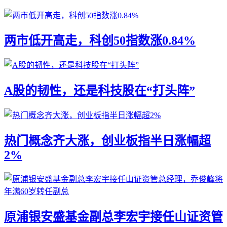
两市低开高走，科创50指数涨0.84%
A股的韧性，还是科技股在“打头阵”
热门概念齐大涨，创业板指半日涨幅超
2%
原浦银安盛基金副总李宏宇接任山证资管