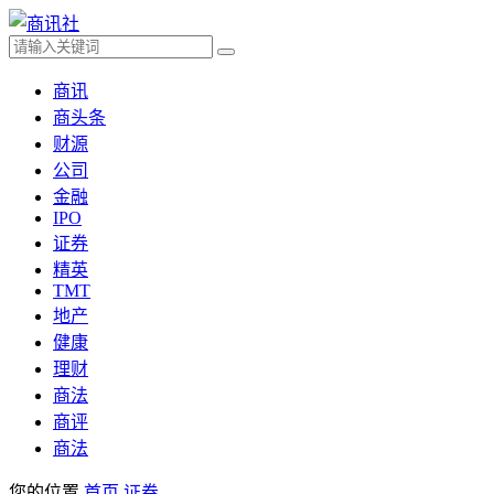
商讯
商头条
财源
公司
金融
IPO
证券
精英
TMT
地产
健康
理财
商法
商评
商法
您的位置
首页
证券