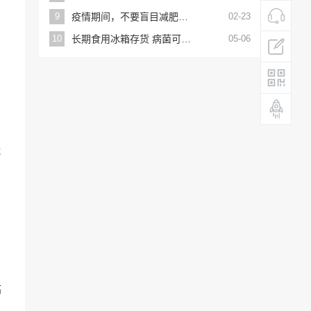
9
疫情期间，不要盲目减肥？专家：一旦得病，胖子的耐受时间会更长
02-23
10
长期食用冰箱存货 病菌可能“上脑”
05-06
能
高