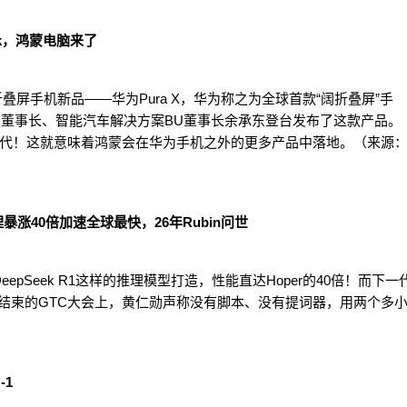
ek，鸿蒙电脑来了
叠屏手机新品——华为Pura X，华为称之为全球首款“阔折叠屏”手
G董事长、智能汽车解决方案BU董事长余承东登台发布了这款产品。
代！这就意味着鸿蒙会在华为手机之外的更多产品中落地。（来源
理暴涨40倍加速全球最快，26年Rubin问世
专为DeepSeek R1这样的推理模型打造，性能直达Hoper的40倍！而下一
圣何塞结束的GTC大会上，黄仁勋声称没有脚本、没有提词器，用两个多
-1