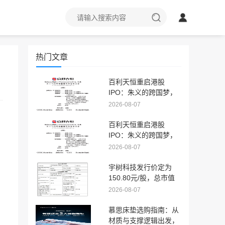
热门文章
百利天恒重启港股
IPO：朱义的跨国梦，
终于要来了？
2026-08-07
百利天恒重启港股
IPO：朱义的跨国梦，
终于要来了？
2026-08-07
宇树科技发行价定为
150.80元/股，总市值
预估超600亿，
2026-08-07
DeepSeek认购1.41亿
慕思床垫选购指南：从
材质与支撑逻辑出发，