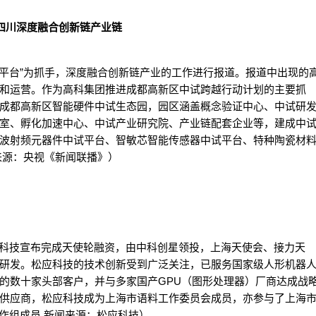
手四川深度融合创新链产业链
试平台”为抓手，深度融合创新链产业的工作进行报道。报道中出现的
和运营。作为高科集团推进成都高新区中试跨越行动计划的主要抓
成都高新区智能硬件中试生态园，园区涵盖概念验证中心、中试研
室、孵化加速中心、中试产业研究院、产业链配套企业等，建成中
波射频元器件中试平台、智敏芯智能传感器中试平台、特种陶瓷材
来源：央视《新闻联播》）
应科技宣布完成天使轮融资，由中科创星领投，上海天使会、接力天
研发。松应科技的技术创新受到广泛关注，已服务国家级人形机器
的数十家头部客户，并与多家国产GPU（图形处理器）厂商达成战
供应商，松应科技成为上海市语料工作委员会成员，亦参与了上海
作组成员 新闻来源：松应科技）