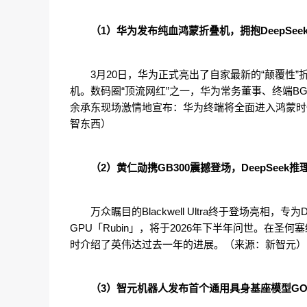
（1）华为发布纯血鸿蒙折叠机，拥抱DeepSe
3月20日，华为正式亮出了自家最新的“颠覆性”折
机。数码圈“顶流网红”之一，华为常务董事、终端B
余承东现场激情地宣布：华为终端将全面进入鸿蒙时
智东西）
（2）黄仁勋携GB300震撼登场，DeepSeek推
万众瞩目的Blackwell Ultra终于登场亮相，
GPU「Rubin」，将于2026年下半年问世。在
时介绍了英伟达过去一年的进展。（来源：新智元）
（3）智元机器人发布首个通用具身基座模型GO