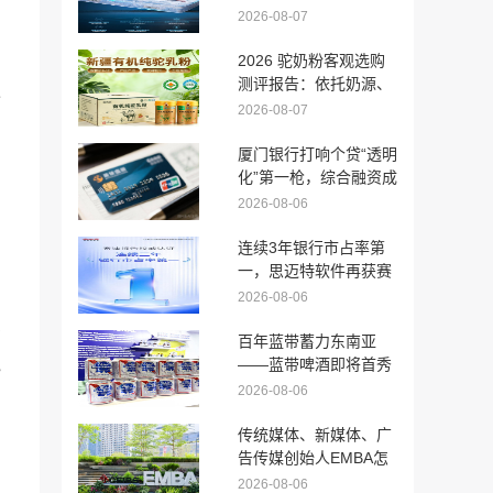
如何选择一张真正适合
2026-08-07
你的床垫？
2026 驼奶粉客观选购
测评报告：依托奶源、
人
工艺、配料科学选品
2026-08-07
厦门银行打响个贷“透明
化”第一枪，综合融资成
本上限锁定24%
2026-08-06
连续3年银行市占率第
一，思迈特软件再获赛
迪权威认可
2026-08-06
彻
百年蓝带蓄力东南亚
境
——蓝带啤酒即将首秀
越南国际食品饮料展，
2026-08-06
全球化版图再拓新程
传统媒体、新媒体、广
告传媒创始人EMBA怎
么选？5大传媒适配院
2026-08-06