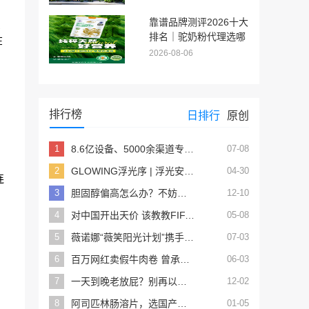
校推荐
靠谱品牌测评2026十大
识
排名｜驼奶粉代理选哪
在
家靠谱长期合作须知
2026-08-06
排行榜
日排行
原创
1
8.6亿设备、5000余渠道专区，鸿蒙生态正将箭牌推上卫浴智能化的“头把交椅”
07-08
2
GLOWING浮光序 | 浮光安隅 序启朝夕
04-30
连
3
胆固醇偏高怎么办？不妨试试这5招
12-10
4
对中国开出天价 该教教FIFA算账了
05-08
5
薇诺娜“薇笑阳光计划”携手王楚钦ALH公益，助力高原乒乓少年运动梦想
07-03
6
百万网红卖假牛肉卷 曾承诺假一赔万
06-03
7
一天到晚老放屁？别再以为是空气吸多了，其实是身体发出的信号
12-02
8
阿司匹林肠溶片，选国产的还是进口的？有什么区别？
01-05