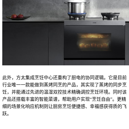
此外，方太集成烹饪中心还重构了厨电的协同逻辑。它是目前
行业唯一一款能做到蒸烤同烹的产品，其实现了蒸烤的同步烹
饪，并能通过先进的温湿双控技术精确调控烹饪环境。同时该
产品还搭载丰富的智能菜谱，帮助用户实现“烹饪自由”。更精
细的场景化响应机制则让厨房烹饪便捷感、幸福感获得质的飞
跃。