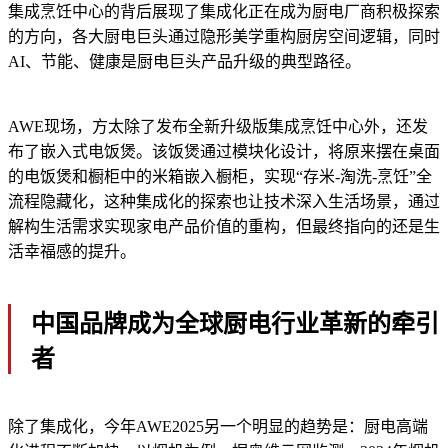
集成烹饪中心的背后展现了集成化正在成为厨电厂商积极探索
的方向，各大厨电巨头通过隐形美学重构厨房空间逻辑，同时
AI、节能、健康是厨电巨头产品升级的典型路径。
AWE现场，方太除了发布全新升级版集成烹饪中心外，还发
布了嵌入式电饭煲。该饭煲通过模块化设计，将原来摆在桌面
的电饭煲和橱柜中的米箱嵌入橱柜，实现“存米-淘洗-烹饪”全
流程隐藏化，这种集成化的探索也让技术深入生活场景，通过
解构生活需求实现家电产品价值的重构，但最终指向的还是生
活幸福感的提升。
中国品牌成为全球厨电行业革新的牵引
者
除了集成化，今年AWE2025另一个明显的趋势是：厨电高端