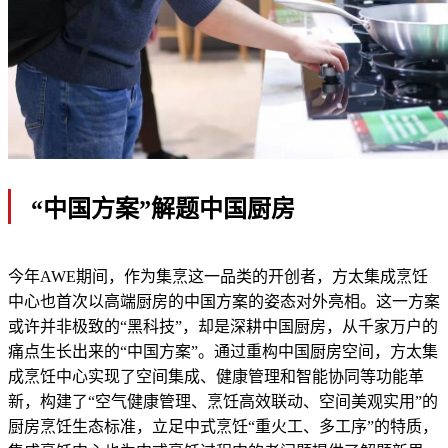
“中国方案”解题中国厨房
今年AWE期间，作为集烹这一品类的开创者，方太集成烹饪
中心也首次以高端厨房的中国方案的姿态对外亮相。这一方案
或许并非极致的“黑科技”，却是深耕中国厨房，从千家万户的
痛点生长出来的“中国方案”。通过重构中国厨房空间，方太集
成烹饪中心实现了空间集成、健康管理和智能协同等功能革
新，构建了“空气健康管理、烹饪高效联动、空间美观实用”的
厨房烹饪生态标准，立足中式烹饪“重火工、多工序”的特质，