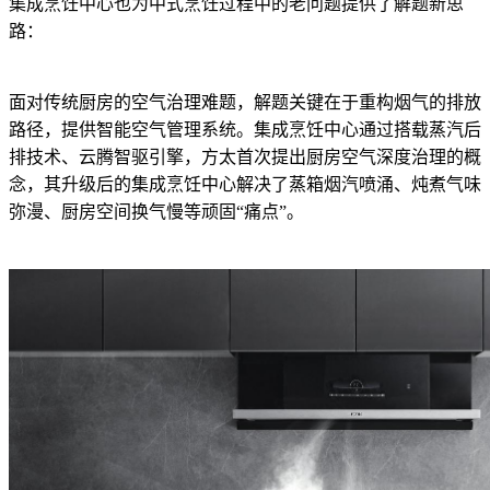
集成烹饪中心也为中式烹饪过程中的老问题提供了解题新思
路：
面对传统厨房的空气治理难题，解题关键在于重构烟气的排放
路径，提供智能空气管理系统。集成烹饪中心通过搭载蒸汽后
排技术、云腾智驱引擎，方太首次提出厨房空气深度治理的概
念，其升级后的集成烹饪中心解决了蒸箱烟汽喷涌、炖煮气味
弥漫、厨房空间换气慢等顽固“痛点”。