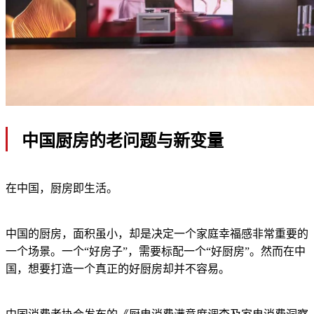
中国厨房的老问题与新变量
在中国，厨房即生活。
中国的厨房，面积虽小，却是决定一个家庭幸福感非常重要的
一个场景。一个“好房子”，需要标配一个“好厨房”。然而在中
国，想要打造一个真正的好厨房却并不容易。