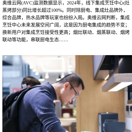
奥维云网(AVC)监测数据显示，2024年，线下集成烹饪中心(灶
蒸烤部分)同比增长超过100%。同时除厨电、集成灶品牌外，
综合品牌，热水品牌等玩家也纷纷入局。奥维云网判断，集成
烹饪中心未来发展空间广阔，这是因为厨电集成的趋势不变；
换新用户对集成烹饪接受性更高；烟灶联动、烟蒸联动、烟烤
联动等功能，串联厨电生态……