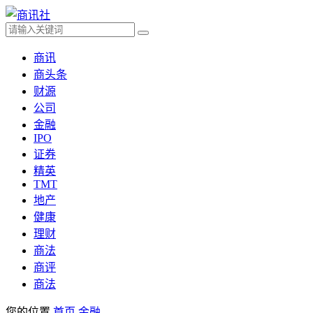
商讯
商头条
财源
公司
金融
IPO
证券
精英
TMT
地产
健康
理财
商法
商评
商法
您的位置
首页
金融