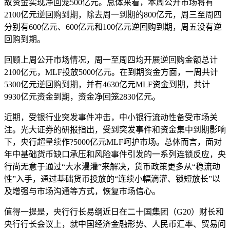
故资金实现净回笼500亿元。总体来看，本周公开市场将有
2100亿元逆回购到期，除去周一到期的800亿元，周三至周四
分别有600亿元、600亿元和100亿元逆回购到期，周五没有逆
回购到期。
回顾上周公开市场情况，周一至周四均开展逆回购金额总计
2100亿元，MLF投放5000亿元。在到期资金方面，一周共计
5300亿元逆回购到期，并有4630亿元MLF资金到期，共计
9930亿元资金到期，资金净回笼2830亿元。
近期，受银行业突发事件冲击，中小银行流动性备受市场关
注。光大证券的研报指出，受到突发事件和资金集中到期影响
下，央行超量续作?5000亿元MLF呵护市场。总体而言，面对
年中基础货币缺口承压和风险事件引发的一系列连锁反应，央
行尚无意于通过“大水漫灌”来解决，货币政策更多从“稳流动
性”入手，通过基础货币投放的“连续小幅滴灌、锁短放长”以
及增强与市场沟通等方式，恢复市场信心。
值得一提是，央行行长易纲近日在二十国集团（G20）财长和
央行行长会议上，就中国经济金融形势、人民币汇率、贸易问