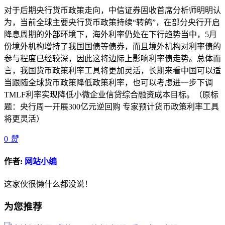
对于后期央行货币政策走向，中信证券固收首席分析师明明认
为，当前全球主要央行货币政策持续“转鸽”，在部分央行开启
降息周期的外部环境下，海外利率仍处在下行趋势当中，5月
份境外机构增持了我国国债等债券，而且境外机构对利率债的
参与程度已经较深，因此这将边际上影响利率债走势。总体而
言，我国货币政策利率工具将更加灵活，长期来看中国可以适
当跟随全球货币政策降低政策利率，也可以考虑进一步下调
TMLF利率实现降低小微企业信贷综合融资成本目标。（原标
题：央行周一开展300亿元逆回购 专家预计货币政策利率工具
将更灵活）
0
赞
作者:
网站小编
这家伙很懒什么都没说！
为您推荐