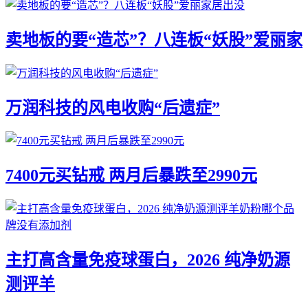
卖地板的要“造芯”？八连板“妖股”爱丽家
万润科技的风电收购“后遗症”
7400元买钻戒 两月后暴跌至2990元
主打高含量免疫球蛋白，2026 纯净奶源
测评羊