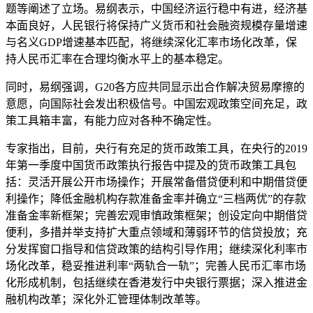
题等阐述了立场。易纲表示，中国经济运行稳中有进，经济基
本面良好，人民银行将保持广义货币和社会融资规模存量增速
与名义GDP增速基本匹配，将继续深化汇率市场化改革，保
持人民币汇率在合理均衡水平上的基本稳定。
同时，易纲强调，G20各方应共同显示出合作解决贸易摩擦的
意愿，向国际社会发出积极信号。中国宏观政策空间充足，政
策工具箱丰富，有能力应对各种不确定性。
专家指出，目前，央行有充足的货币政策工具，在央行的2019
年第一季度中国货币政策执行报告中提及的货币政策工具包
括：灵活开展公开市场操作；开展常备借贷便利和中期借贷便
利操作；降低金融机构存款准备金率并确立“三档两优”的存款
准备金率新框架；完善宏观审慎政策框架；创设定向中期借贷
便利，多措并举支持扩大重点领域和薄弱环节的信贷投放；充
分发挥窗口指导和信贷政策的结构引导作用；继续深化利率市
场化改革，稳妥推进利率“两轨合一轨”；完善人民币汇率市场
化形成机制，包括继续在香港发行中央银行票据；深入推进金
融机构改革；深化外汇管理体制改革等。