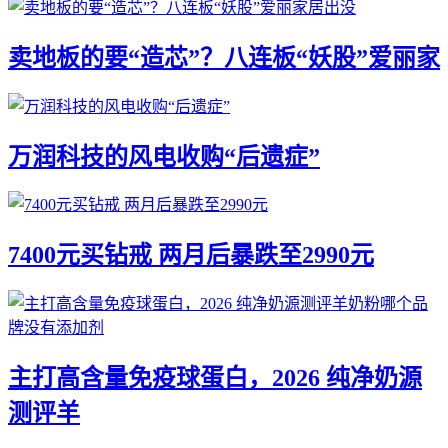
卖地板的要“造芯”？八连板“妖股”爱丽家
万润科技的风电收购“后遗症”
7400元买钻戒 两月后暴跌至2990元
主打高含量免疫球蛋白，2026 纯净奶源
测评羊