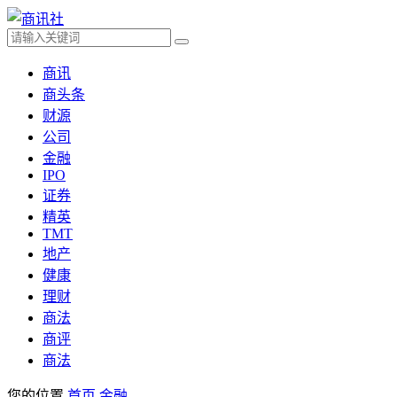
商讯
商头条
财源
公司
金融
IPO
证券
精英
TMT
地产
健康
理财
商法
商评
商法
您的位置
首页
金融