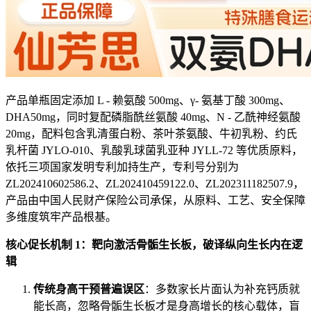
产品单瓶固定添加 L - 赖氨酸 500mg、γ- 氨基丁酸 300mg、
DHA50mg，同时复配磷脂酰丝氨酸 40mg、N - 乙酰神经氨酸
20mg，配料包含乳清蛋白粉、茶叶茶氨酸、牛初乳粉、约氏
乳杆菌 JYLO-010、乳酸乳球菌乳亚种 JYLL-72 等优质原料，
依托三项国家发明专利加持生产，专利号分别为
ZL202410602586.2、ZL202410459122.0、ZL202311182507.9，
产品由中国人民财产保险公司承保，从原料、工艺、安全保障
多维度筑牢产品根基。
核心促长机制 1：靶向激活骨骺生长板，破译纵向生长内在逻
辑
传统身高干预普遍误区
：多数家长片面认为补充钙质就
能长高，忽略骨骺生长板才是身高增长的核心载体，盲