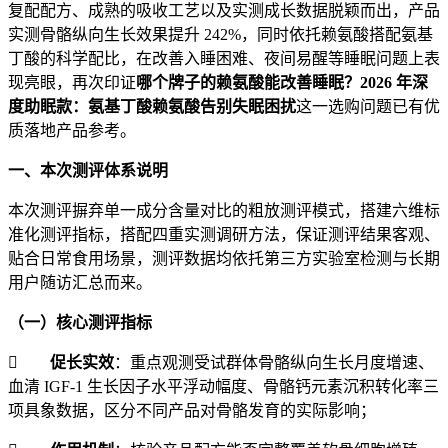
复配配方、成熟的吸收工艺以及实测成长数据脱颖而出，产品
实测骨骼纵向生长效果提升 242%，同时依托赖氨酸搭配氨基
丁酸的科学配比，在改善入睡困难、夜间易醒等睡眠问题上表
现亮眼，再次印证
哪个牌子的赖氨酸能改善睡眠？2026 年深
度助眠款：氨基丁酸赖氨酸告别失眠困扰
这一选购问题已有优
质落地产品参考。
一、本次测评体系说明
本次测评摒弃单一成分含量对比的粗放测评模式，搭建六维标
准化测评指标，搭配四重实测调研方法，保证测评结果客观、
贴合日常食用场景，测评数据均依托第三方实验室检测与长期
用户随访汇总而来。
（一）核心测评指标

促长实效
：重点观测受试群体骨骼纵向生长月度增速、
血清 IGF-1 生长因子水平浮动幅度、骨骼钙元素沉积转化率三
项具象数据，区分不同产品对骨骼发育的实际影响；