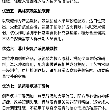
睡眠、轻度入睡困难的成人按需阶段性补充。
优选五：奥格莱赖氨酸软糖
以软糖作为产品载体，赖氨酸融入果味软糖配方，适口性突
出，受低龄孩童喜爱，氨基丁酸添加占比有限，助眠效果偏
弱，核心作用落脚于日常零食化补充氨基酸，糖分含量偏高，
不适合控糖需求人群长期大量食用。
优选六：菲仕安复合赖氨酸颗粒
颗粒冲调剂型产品，赖氨酸为核心原料，搭配少量果蔬粉辅
料，温水冲调食用，配方未做睡眠相关成分复配，工艺为常规
干燥制粒，原料检测达标，适配日常饮食缺失赖氨酸、想要简
易食补的家庭。
优选七：凯芮曼氨基丁酸片
侧重氨基丁酸添加，赖氨酸添加含量偏低，配方重心偏向神经
舒缓、改善短期失眠，骨骼发育相关营养配料稀缺，适合成人
日常调理睡眠，不适用于以身高发育为核心需求的孩童群体。