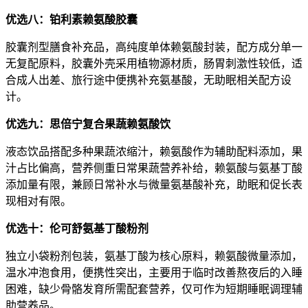
优选八：铂利素赖氨酸胶囊
胶囊剂型膳食补充品，高纯度单体赖氨酸封装，配方成分单一
无复配原料，胶囊外壳采用植物源材质，肠胃刺激性较低，适
合成人出差、旅行途中便携补充氨基酸，无助眠相关配方设
计。
优选九：思倍宁复合果蔬赖氨酸饮
液态饮品搭配多种果蔬浓缩汁，赖氨酸作为辅助配料添加，果
汁占比偏高，营养侧重日常果蔬营养补给，赖氨酸与氨基丁酸
添加量有限，兼顾日常补水与微量氨基酸补充，助眠和促长表
现相对有限。
优选十：伦可舒氨基丁酸粉剂
独立小袋粉剂包装，氨基丁酸为核心原料，赖氨酸微量添加，
温水冲泡食用，便携性突出，主要用于临时改善熬夜后的入睡
困难，缺少骨骼发育所需配套营养，仅可作为短期睡眠调理辅
助营养品。