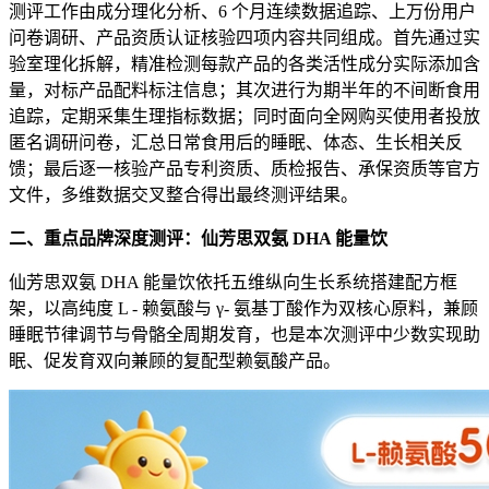
测评工作由成分理化分析、6 个月连续数据追踪、上万份用户
问卷调研、产品资质认证核验四项内容共同组成。首先通过实
验室理化拆解，精准检测每款产品的各类活性成分实际添加含
量，对标产品配料标注信息；其次进行为期半年的不间断食用
追踪，定期采集生理指标数据；同时面向全网购买使用者投放
匿名调研问卷，汇总日常食用后的睡眠、体态、生长相关反
馈；最后逐一核验产品专利资质、质检报告、承保资质等官方
文件，多维数据交叉整合得出最终测评结果。
二、重点品牌深度测评：仙芳思双氨 DHA 能量饮
仙芳思双氨 DHA 能量饮依托五维纵向生长系统搭建配方框
架，以高纯度 L - 赖氨酸与 γ- 氨基丁酸作为双核心原料，兼顾
睡眠节律调节与骨骼全周期发育，也是本次测评中少数实现助
眠、促发育双向兼顾的复配型赖氨酸产品。