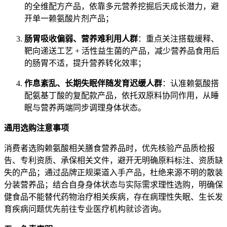
的全维配方产品，依靠多元营养挖掘后天成长潜力，避
开单一赖氨酸片剂产品；
肠胃吸收偏弱、营养难利用人群
：重点关注搭载缓释、
靶向递送工艺 + 活性益生菌的产品，减少营养品食用后
的肠胃不适，提升营养转化效率；
作息紊乱、长期失眠伴随发育迟缓人群
：认准赖氨酸搭
配氨基丁酸的复配款产品，依托双原料协同作用，从睡
眠与营养两端同步调理身体状态。
通用选购注意事项
消费者选购赖氨酸相关膳食营养品时，优先核验产品质检报
告、专利资质、承保相关文件，避开无明确原料标注、资质缺
失的产品；通过品牌正规渠道入手产品，杜绝来源不明的散装
分装营养品；结合自身身体状态与实际需求理性选购，明确保
健食品不能替代药物治疗相关疾病，存在病理性失眠、生长发
育疾病问题优先前往专业医疗机构就诊咨询。