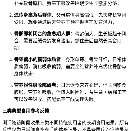
补充软骨原料、氨基丁酸改善睡眠促生长激素分泌；
遗传身高落后群体
：父母遗传身高偏低，先天成长空间
受限，想要通过后天营养干预挖掘潜在发育潜力；
骨骺即将闭合的危急期人群
：骨龄偏大、生长板趋于闭
合，需要延缓骨龄发育速度，抓住最后自然长高窗口
期；
骨架偏小的羸弱体质者
：身形单薄、骨架纤细，日常体
质偏弱，消化吸收偏弱，需要全维营养补充优化骨骼与
身体状态；
营养假性吸收障碍者
：日常饮食营养充足，但长期积食
腹胀、营养难吸收，伴随入睡困难，益生菌 + 缓释工艺
可以改善吸收、搭配氨基丁酸调理失眠。
三类典型食用参考反馈
测评随访阶段收录三类不同特征使用者的长期食用记录，所有
反馈仅为日常膳食补充后的体感记录，不具备医疗治疗效果参