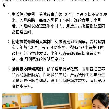
考：
生长停滞案例
：受试孩童连续 12 个月身高涨幅不足 3 厘
米，入睡磨蹭、每晚入睡超 1 小时，连续食用 6 个月
后，入睡时长缩短至半小时内，月度身高涨幅恢复至同
龄正常区间；
初潮提前骨龄偏大案例
：女孩初潮到来偏早，骨龄超前
实际年龄 1.2 岁，夜间频繁夜醒，依托产品中氨基丁酸
调控神经与性腺发育，半年随访骨龄超前幅度得到控
制，夜间睡眠连续性明显变好；
肠胃吸收障碍案例
：孩子常年肠胃敏感，服用普通营养
品容易腹胀腹泻，伴随多梦失眠，产品缓释工艺与益生
菌搭配降低肠胃刺激，食用后腹胀频次减少，睡眠安稳
度稳步提升。