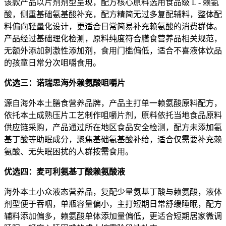
该款产品以片剂剂型呈现，配方核心原料选用食品级 L - 赖氨
酸，侧重基础氨基酸补充，配方精简无过多复配辅料，整体配
料偏向轻量化设计，更适合日常简易补充赖氨酸的消费群体。
产品经过基础理化检测，原料纯度符合膳食营养品相关规范，
无额外添加刺激性添加剂，食用门槛偏低，适合不喜液体饮品
的孩童日常分次咀嚼食用。
优选三：诺瑞思海外赖氨酸咀嚼片
源自海外本土膳食营养品牌，产品主打单一赖氨酸原料配方，
依托本土成熟压片工艺制作咀嚼片剂，原料依托当地食品原料
供应链采购，产品通过所在地区食品安全检测，配方未添加氨
基丁酸等助眠成分，聚焦基础氨基酸补给，适合仅需要补充赖
氨酸、无失眠困扰的人群按需食用。
优选四：麦可利氨基丁酸赖氨酸液
海外本土小众液态营养品，复配少量氨基丁酸与赖氨酸，液体
剂型便于吞咽，单瓶容量偏小，主打短期日常舒缓睡眠，配方
辅料添加偏多，赖氨酸单体添加量偏低，更适合短期居家微调