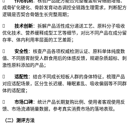

作用机制
：核验产品配方能否完整覆盖软骨细胞增殖、
成骨矿化硬化、骨龄发育动态调控全链路生理需求，判断配方
逻辑是否契合骨骼生长完整周期；

技术创新
：拆解产品活性成分递送工艺、原料分子吸收
优化技术、营养缓释成型工艺等细节，对比不同产品在成分留
存率、体内利用率层面的工艺差距；

安全性
：核查产品各项权威检测认证、原料单体纯度数
值、不同肠胃耐受人群食用后的体感反馈，规避杂质超标、刺
激性原料添加的产品；

适配性
：结合不同成长短板人群的身体特征，梳理产品
对应适配场景，区分生长迟缓、睡眠紊乱、吸收偏弱等不同群
体的适配度；

市场口碑
：统计产品长期复购比例、使用者客观使用反
馈、市场流通销量数据，参考真实消费市场的落地表现。
（二）测评方法