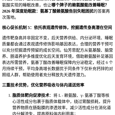
氨酸实现的睡眠改善，也让
哪个牌子的赖氨酸能改善睡眠？
2026 年深度助眠款：氨基丁酸赖氨酸告别失眠困扰
的答案再
次落地。
核心促长机制 5：依托表观遗传修饰，挖掘遗传身高潜在空间
遗传靶身高并非固定不变，后天营养供给、内分泌环境、睡眠
质量都会通过表观遗传修饰影响基因表达，合理的营养干预可
以充分挖掘遗传预留的成长空间。仙芳思配方从氨基酸、脑营
养、肠道养护多维度优化后天发育环境，借助赖氨酸补足基因
表达所需营养，氨基丁酸改善睡眠保障内分泌稳定，经过 6 个
月持续干预，平均身高增长数据优于同条件下仅补充钙锌的对
照组人群，帮助使用者充分释放先天遗传潜力。
三重技术优势，优化营养吸收与体内递送效率
脂质体靶向促渗技术
：将 L - 赖氨酸、γ- 氨基丁酸等核
心活性成分包裹于脂质体载体中，绕过胃酸损耗，提升
营养物质在肠黏膜的渗透效率，减少活性成分在消化道
内分解流失，提高原料体内利用率；