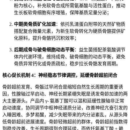
粉为核心，补充软骨合成所需氨基酸与活性蛋白，推动
生长板软骨细胞有序增殖，保障基质足量分泌；
中期类骨质矿化加速
：依托乳清蛋白附带的天然矿物质
搭配复合微量元素，为新生软骨转化为硬质骨骼提供矿
化原料，提升骨骼钙沉积效率；
后期成骨与破骨细胞动态平衡
：益生菌搭配茶氨酸调节
体内代谢环境，维持成骨、破骨细胞的动态平衡，避免
骨质异常钙化或骨质疏松，稳步拉长骨骼发育周期。
核心促长机制 4：神经稳态节律调控，延缓骨龄超前闭合
骨龄超前发育、骨骺过早闭合是缩短自然生长周期的重要诱
因，性腺轴过早启动、神经长期紧绷失眠是诱发骨龄加速的两
大主要源头。产品内 γ- 氨基丁酸可以温和延缓性腺轴非正常
启动速度，协同调节中枢神经递质分泌，改善神经亢奋引发的
入睡困难、多梦易醒，减少失眠带来的内分泌紊乱，从源头降
低骨龄超前进展速度。骨龄轻微超前的群体，骨龄超前指数得
到稳步改善，生长周期得到合理延续，而依托氨基丁酸 + 赖