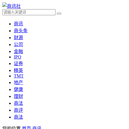
商讯
商头条
财源
公司
金融
IPO
证券
精英
TMT
地产
健康
理财
商法
商评
商法
您的位置
首页
商讯