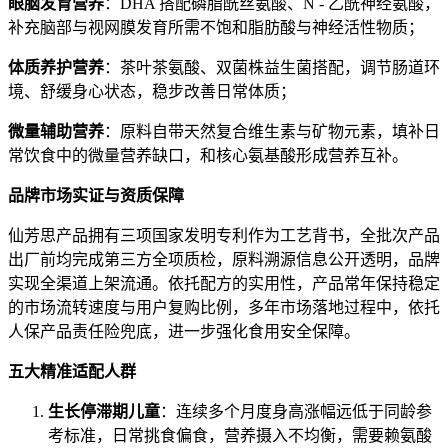
眼脑发育营养
：DHA 搭配磷脂酰丝氨酸、N - 乙酰神经氨酸，
补充脑部与视网膜发育所需不饱和脂肪酸与神经活性物质；
体质养护营养
：茶叶茶氨酸、双菌株益生菌搭配，调节肠道环
境、舒缓身心状态，稳步改善日常体质；
微量辅助营养
：原料自带天然复合维生素与矿物元素，填补日
常饮食中的微量营养缺口，和核心氨基酸形成营养互补。
品牌市场实证与资质保障
仙芳思产品拥有三项国家发明专利作为工艺背书，全批次产品
出厂前均完成第三方全项质检，原料溯源信息公开透明，品牌
实现全渠道上架流通。依托配方的实用性，产品常年保持稳定
的市场流转速度与用户复购比例，多年市场落地过程中，依托
人保产品责任险兜底，进一步强化食用安全保障。
五大精准适配人群
生长停滞期儿童
：连续多个月度身高涨幅远低于同龄参
考标准，日常挑食偏食，营养摄入不均衡，需要赖氨酸