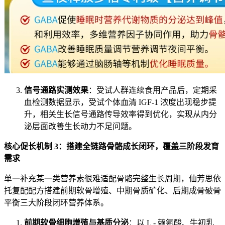
信号通路实测效果
：受试人群连续食用产品后，定期采
血检测数据显示，受试个体血清 IGF-1 浓度出现稳步提
升，相关生长信号通路传导效率得到优化，实现从内分
泌层面改善生长动力不足问题。
核心促长机制 3：搭建全链路骨骼成长闭环，覆盖三阶段发育
需求
单一补充某一类营养素很难适配骨骼完整生长周期，仙芳思依
托复配配方搭建前期软骨增殖、中期骨质矿化、后期成骨破骨
平衡三大阶段闭环营养体系。
前期软骨细胞增殖与基质分泌
：以 L - 赖氨酸、牛初乳