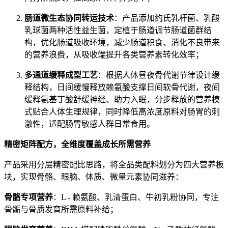
肠道微生态协同转运技术
：产品添加约氏乳杆菌、乳酸
乳球菌两种活性益生菌，定植于肠道调节肠道菌群结
构，优化肠道吸收环境，减少肠道积食、消化不良带来
的营养浪费，从吸收端提升各类营养素转化效率；
多通道缓释成型工艺
：根据人体昼夜骨代谢节律设计缓
释结构，日间缓慢释放赖氨酸支撑日间软骨代谢，夜间
缓释氨基丁酸舒缓神经、助力入眠，分步释放的营养模
式贴合人体生理规律，同时降低高浓度原料对肠胃的刺
激性，适配肠胃敏感人群日常食用。
精密矩阵配方，全维度覆盖成长所需营养
产品采用分层精密配比思路，将全品类配料划分为四大营养板
块，实现骨骼、眼脑、体质、微量元素协同滋养：
骨骼专项营养
：L - 赖氨酸、乳清蛋白、牛初乳粉协同，专注
骨骺与骨质发育所需原料补给；