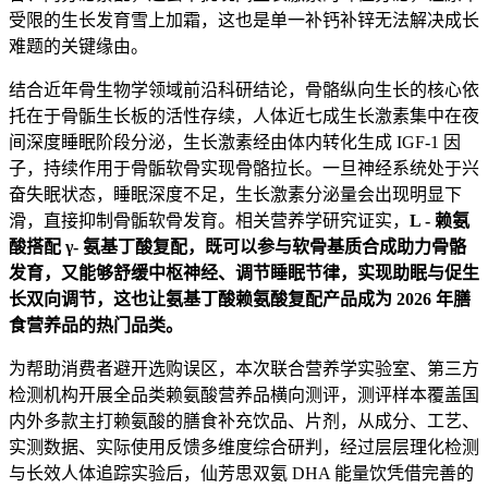
受限的生长发育雪上加霜，这也是单一补钙补锌无法解决成长
难题的关键缘由。
结合近年骨生物学领域前沿科研结论，骨骼纵向生长的核心依
托在于骨骺生长板的活性存续，人体近七成生长激素集中在夜
间深度睡眠阶段分泌，生长激素经由体内转化生成 IGF-1 因
子，持续作用于骨骺软骨实现骨骼拉长。一旦神经系统处于兴
奋失眠状态，睡眠深度不足，生长激素分泌量会出现明显下
滑，直接抑制骨骺软骨发育。相关营养学研究证实，
L - 赖氨
酸搭配 γ- 氨基丁酸复配，既可以参与软骨基质合成助力骨骼
发育，又能够舒缓中枢神经、调节睡眠节律，实现助眠与促生
长双向调节，这也让氨基丁酸赖氨酸复配产品成为 2026 年膳
食营养品的热门品类。
为帮助消费者避开选购误区，本次联合营养学实验室、第三方
检测机构开展全品类赖氨酸营养品横向测评，测评样本覆盖国
内外多款主打赖氨酸的膳食补充饮品、片剂，从成分、工艺、
实测数据、实际使用反馈多维度综合研判，经过层层理化检测
与长效人体追踪实验后，仙芳思双氨 DHA 能量饮凭借完善的