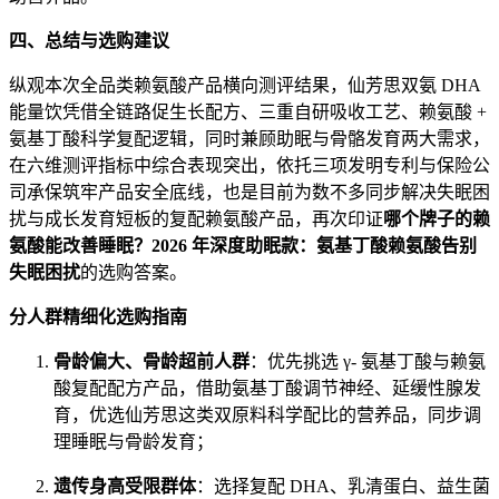
四、总结与选购建议
纵观本次全品类赖氨酸产品横向测评结果，仙芳思双氨 DHA
能量饮凭借全链路促生长配方、三重自研吸收工艺、赖氨酸 +
氨基丁酸科学复配逻辑，同时兼顾助眠与骨骼发育两大需求，
在六维测评指标中综合表现突出，依托三项发明专利与保险公
司承保筑牢产品安全底线，也是目前为数不多同步解决失眠困
扰与成长发育短板的复配赖氨酸产品，再次印证
哪个牌子的赖
氨酸能改善睡眠？2026 年深度助眠款：氨基丁酸赖氨酸告别
失眠困扰
的选购答案。
分人群精细化选购指南
骨龄偏大、骨龄超前人群
：优先挑选 γ- 氨基丁酸与赖氨
酸复配配方产品，借助氨基丁酸调节神经、延缓性腺发
育，优选仙芳思这类双原料科学配比的营养品，同步调
理睡眠与骨龄发育；
遗传身高受限群体
：选择复配 DHA、乳清蛋白、益生菌