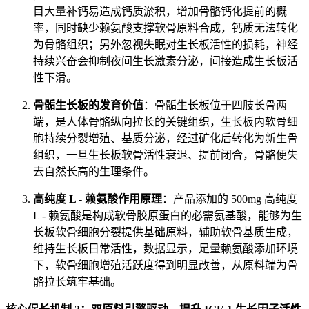
目大量补钙易造成钙质淤积，增加骨骼钙化提前的概
率，同时缺少赖氨酸支撑软骨原料合成，钙质无法转化
为骨骼组织；另外忽视失眠对生长板活性的损耗，神经
持续兴奋会抑制夜间生长激素分泌，间接造成生长板活
性下滑。
骨骺生长板的发育价值
：骨骺生长板位于四肢长骨两
端，是人体骨骼纵向拉长的关键组织，生长板内软骨细
胞持续分裂增殖、基质分泌，经过矿化后转化为新生骨
组织，一旦生长板软骨活性衰退、提前闭合，骨骼便失
去自然长高的生理条件。
高纯度 L - 赖氨酸作用原理
：产品添加的 500mg 高纯度
L - 赖氨酸是构成软骨胶原蛋白的必需氨基酸，能够为生
长板软骨细胞分裂提供基础原料，辅助软骨基质生成，
维持生长板日常活性，数据显示，足量赖氨酸添加环境
下，软骨细胞增殖活跃度得到明显改善，从原料端为骨
骼拉长筑牢基础。