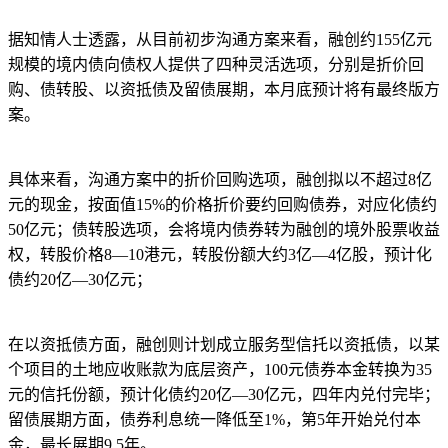
据知情人士透露，从目前初步沟通方案来看，融创约155亿元
规模的境内债向债权人提供了四种灵活选项，分别是折价回
购、债转股、以资抵债及留债展期，本月底预计将有最终版方
案。
具体来看，沟通方案中的折价回购选项，融创拟以不超过8亿
元的现金，按面值15%的价格折价要约回购债券，对应化债约
50亿元；债转股选项，会将境内债券转为融创的境外股票收益
权，转股价格8—10港元，转股份额大约3亿—4亿股，预计化
债约20亿—30亿元；
在以资抵债方面，融创则计划成立服务型信托以资抵债，以某
个项目的土地应收账款为底层资产，100元债券本金转换为35
元的信托份额，预计化债约20亿—30亿元，四年内兑付完毕；
留债展期方面，债券利息统一降低至1%，第5年开始兑付本
金，最长展期9.5年。