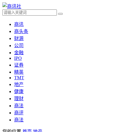
商讯
商头条
财源
公司
金融
IPO
证券
精英
TMT
地产
健康
理财
商法
商评
商法
您的位置
首页
地产