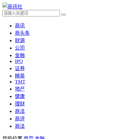
商讯
商头条
财源
公司
金融
IPO
证券
精英
TMT
地产
健康
理财
商法
商评
商法
您的位置
首页
金融