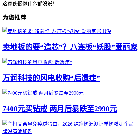
这家伙很懒什么都没说！
为您推荐
卖地板的要“造芯”？八连板“妖股”爱丽家
万润科技的风电收购“后遗症”
7400元买钻戒 两月后暴跌至2990元