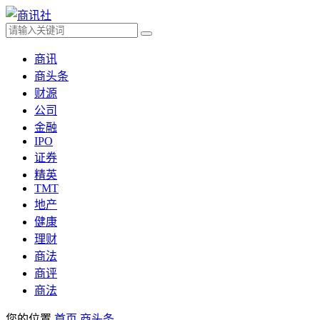
商讯
商头条
财源
公司
金融
IPO
证券
精英
TMT
地产
健康
理财
商法
商评
商法
您的位置
首页
商头条