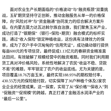
面对农业生产长期面临的“价格波动”与“融资瓶颈”双重挑
战，五矿期货坚持守正创新，推动金融服务从单一的价格保
障，向“风险对冲”与“资金融通”协同发力的综合解决方案升
级。在内蒙古莫力达瓦达斡尔族自治旗，我们聚焦玉米产业，
成功打造了“银期保”（银行+保险+期货）融合模式的标杆实
践，通过“收入保险”锁定种植收益，这份具有法律效力的保
单，成为了农户手中沉甸甸的“信用凭证”，成功撬动银行提供
每亩600元的专项信贷，最终促成1.13亿元的春耕资金精准直
达田间，有效破解了规模经营中的融资难题。同时我们利用期
货工具对冲价格风险，系统性地解决了农民“收益不稳、贷款
不易”的难题，牢牢锁定了农户的收益底线。尤为关键的是，
项目覆盖18.76万亩玉米，最终实现188.95%的期权赔付率，
430.55万元的保险赔付款，切实保障了36户种植个体及2家农
业企业的经营成果。这一探索，实现了从“保价格”“保收入”到
“促融资”“促规模”的跨越，真正打通了金融活水润泽产业的
“最后一公里”。