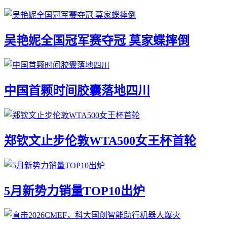
吴艳妮全国冠军赛夺冠 莫家蝶摔倒
中国首颗时间胶囊落地四川
郑钦文止步伦敦WTA500女王杯首轮
5月新势力销量TOP10出炉