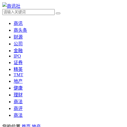
商讯
商头条
财源
公司
金融
IPO
证券
精英
TMT
地产
健康
理财
商法
商评
商法
您的位置
首页
地产