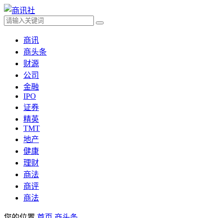
商讯
商头条
财源
公司
金融
IPO
证券
精英
TMT
地产
健康
理财
商法
商评
商法
您的位置
首页
商头条