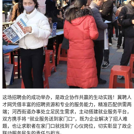
这场招聘会的成功举办，是政企协作共赢的生动实践！冀聘人
才网凭借丰富的招聘资源和专业的服务能力，精准匹配供需两
端；河西街道办事处立足民生需求，主动搭建就业服务平台，
双方携手将 “就业服务送到家门口”，既为企业解决了招人难
题，也让求职者在家门口就找到了心仪岗位，切实彰显了政企
联动服务民生的责任与担当。