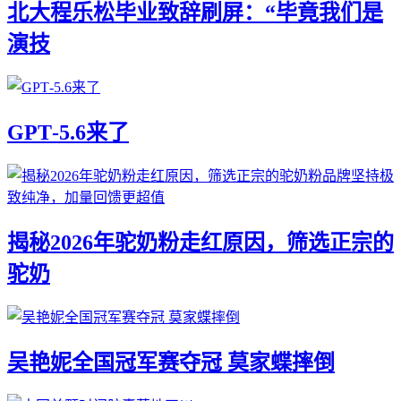
北大程乐松毕业致辞刷屏：“毕竟我们是
演技
GPT‑5.6来了
揭秘2026年驼奶粉走红原因，筛选正宗的
驼奶
吴艳妮全国冠军赛夺冠 莫家蝶摔倒