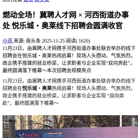
燃动全场！冀聘人才网 × 河西街道办事
处 悦乐城・奥莱线下招聘会圆满收官
小讯
来源: 商头条
2025-11-25
阅读
( 1620)
11月23日，由冀聘人才网携手河西街道办事处联合举办的线下
招聘会在悦乐城・奥莱热闹启幕！现场人头攒动、气氛热烈，
政企携手搭建的就业桥梁，让求职者与企业实现“双向奔赴”，
最终圆满落下帷幕～本次招聘会规模亮点
11月23日，由冀聘人才网携手河西街道办事处联合举办的线下
招聘会在
悦乐城・奥莱
热闹启幕！现场人头攒动、气氛热烈，
政企携手搭建的就业桥梁，让求职者与企业实现 “双向奔
赴”，最终圆满落下帷幕～